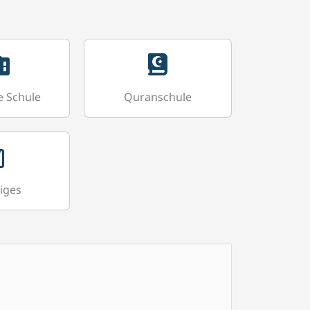
a
g
r
a
m
e Schule
Quranschule
iges