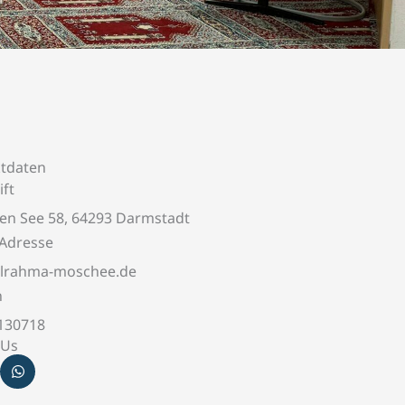
tdaten
ift
fen See 58, 64293 Darmstadt
-Adresse
alrahma-moschee.de
n
130718
 Us
W
h
a
t