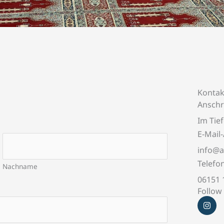
Kontak
Anschr
Im Tie
E-Mail
info@
Telefo
Nachname
06151 
Follow
I
n
s
t